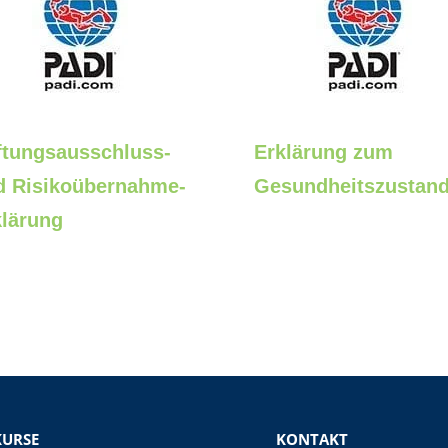
ftungsausschluss-
Erklärung zum
d Risikoübernahme-
Gesundheitszustan
klärung
KURSE
KONTAKT