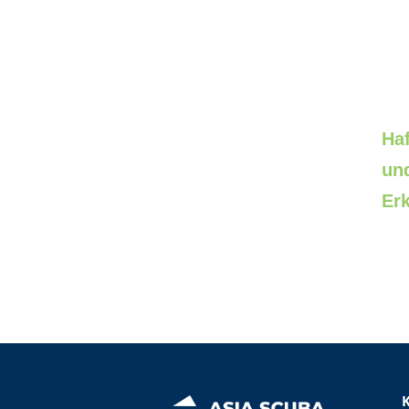
Ha
un
Er