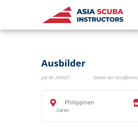
Ausbilder
Job-ID
:
240607
Datum der Veröffentlic
Philippinen

Coron