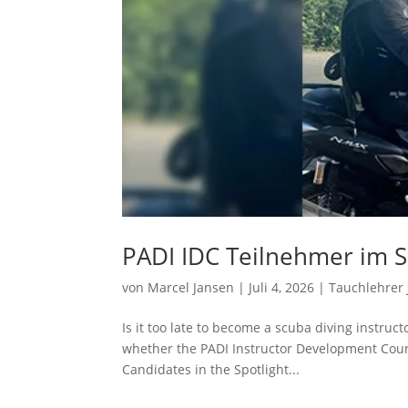
PADI IDC Teilnehmer im Sp
von
Marcel Jansen
|
Juli 4, 2026
|
Tauchlehrer 
Is it too late to become a scuba diving instruc
whether the PADI Instructor Development Course 
Candidates in the Spotlight...