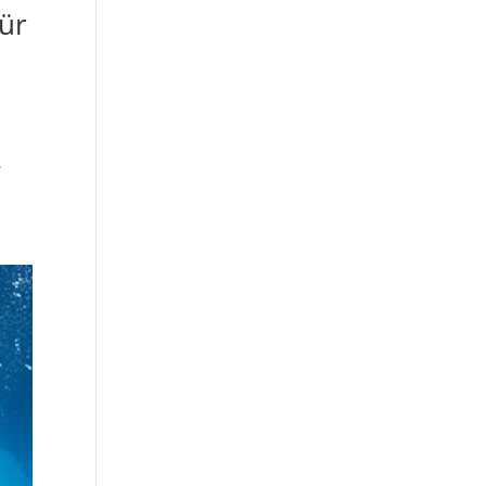
für
d
.