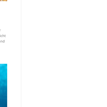
r
icht
und