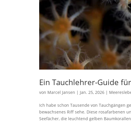
Ein Tauchlehrer-Guide fü
von
Marcel Jansen
|
Jan. 25, 2026
|
Meeresleb
Ich habe schon Tausende von Tauchgängen gem
bewachsenes Riff sehe. Diese rosafarbenen und
Seefächer, die leuchtend gelben Baumkorallen 