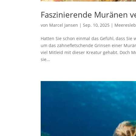
Faszinierende Muränen ve
von
Marcel Jansen
|
Sep. 10, 2025
|
Meeresle
Hatten Sie schon einmal das Gefühl, dass S
um das zähnefletschende Grinsen einer Muräne
viel Mitleid mit dieser Kreatur gehabt. Doch
sie...