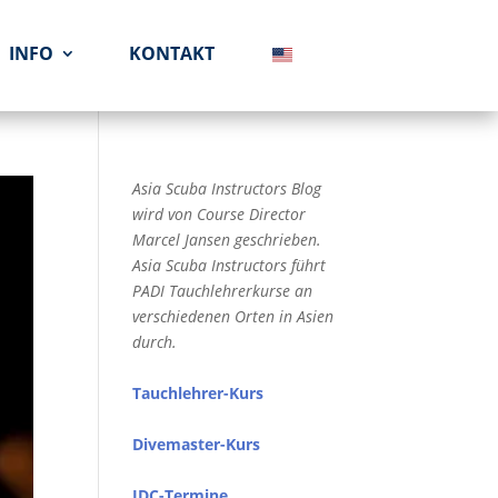
INFO
KONTAKT
Asia Scuba Instructors Blog
wird von Course Director
Marcel Jansen geschrieben.
Asia Scuba Instructors führt
PADI Tauchlehrerkurse an
verschiedenen Orten in Asien
durch.
Tauchlehrer-Kurs
Divemaster-Kurs
IDC-Termine