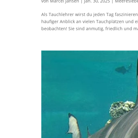
von
Marcel Jansen
|
Jan. 30, 2025
|
Meeresleb
Als Tauchlehrer wirst du jeden Tag faszinie
häufiger Anblick an vielen Tauchplätzen und ein
beobachten! Sie sind anmutig, friedlich und 