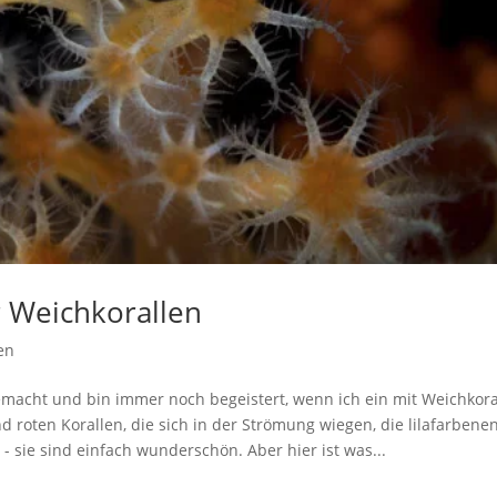
r Weichkorallen
en
acht und bin immer noch begeistert, wenn ich ein mit Weichkora
 roten Korallen, die sich in der Strömung wiegen, die lilafarbene
- sie sind einfach wunderschön. Aber hier ist was...