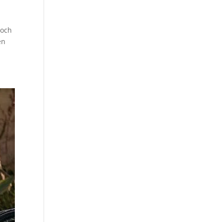
noch
en